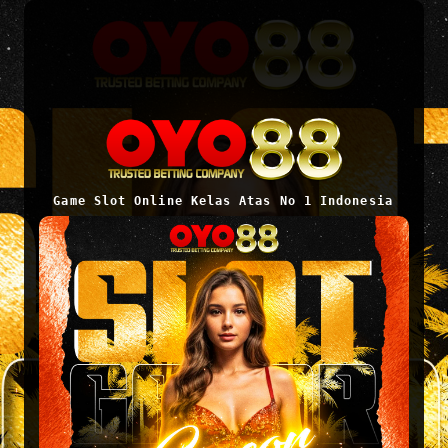
Game Slot Online Kelas Atas No 1 Indonesia